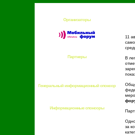
Организаторы
Бил
11 а
само
сред
Партнеры
В ле
отме
заре
пока
Обще
Генеральный информационный спонсор
феде
меро
фор
Информационные спонсоры
Парт
Одно
за к
кате