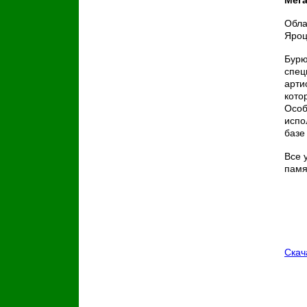
Мег
Обла
Яроц
Бурю
спец
арти
кото
Особ
испо
базе
Все 
памя
Вид
Скач
Фот