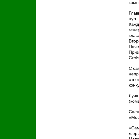
комп
Глав
пул 
Кажд
гене
клас
Втор
Поче
Приз
Grol
С са
непр
отве
конк
Лучш
(ком
Спец
«Моб
«Сам
жюри